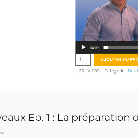
00:00
quantité
AJOUTER AU PAN
de
UGS :
V-009-1
Catégorie :
Bord
Bordures
&
caniveaux
-
eaux Ep. 1 : La préparation 
La
préparation
es
du