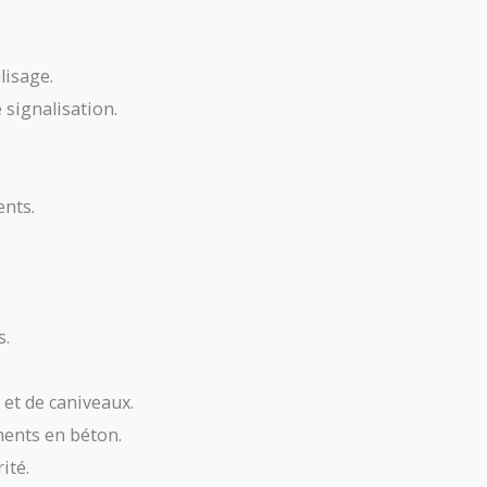
chantier
-
lisage.
Ep.
 signalisation.
1
nts.
s.
 et de caniveaux.
ments en béton.
ité.