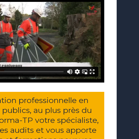
tion professionnelle en
 publics, au plus près du
Forma-TP votre spécialiste,
des audits et vous apporte