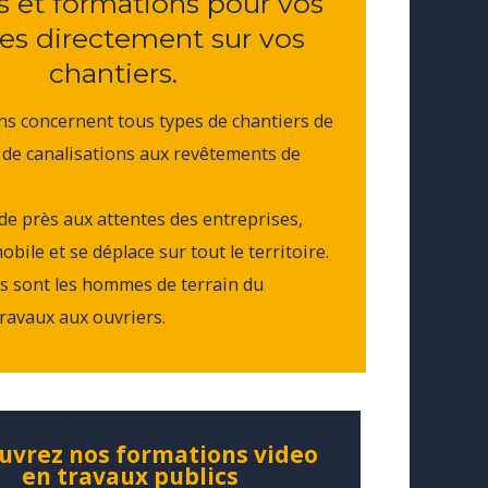
s et formations pour vos
es directement sur vos
chantiers.
ns concernent tous types de chantiers de
 de canalisations aux revêtements de
e près aux attentes des entreprises,
bile et se déplace sur tout le territoire.
és sont les hommes de terrain du
ravaux aux ouvriers.
uvrez nos formations video
en travaux publics