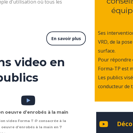
conseil
le d'utilisation où tous les
équip
Ses interventio
En savoir plus
VRD, de la pose
surface.
ns video en
Pour répondre d
Forma-TP est mo
publics
Les publics vis
conducteur de t
en oeuvre d’enrobés à la main
on video Forma T-P consacrée à la
Déco
 oeuvre d’enrobés à la main en 7