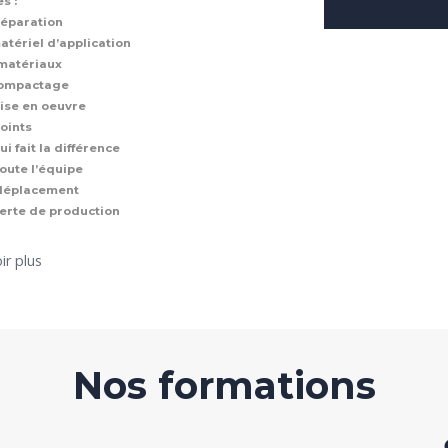
s :
préparation
matériel d’application
 matériaux
compactage
mise en oeuvre
joints
ui fait la différence
toute l’équipe
 déplacement
erte de production
ir plus
Nos formations