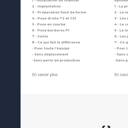
1 - Installation du chantier
épisode
2 - Implantation
1 - La 
3 - Préparation fond de forme
2 - Le 
4 - Pose droite T2 et CS1
3 - Les
5 - Pose en courbe
4 - Le 
6 - Pose bordures P1
5 - La 
7 - Joints
6 - Les 
8 - Ce qui fait la différence
7 - Ce q
- Pour toute l’équipe
- Pour 
- Sans déplacement
- Sans
-Sans perte de production
-Sans p
En savoir plus
En savo