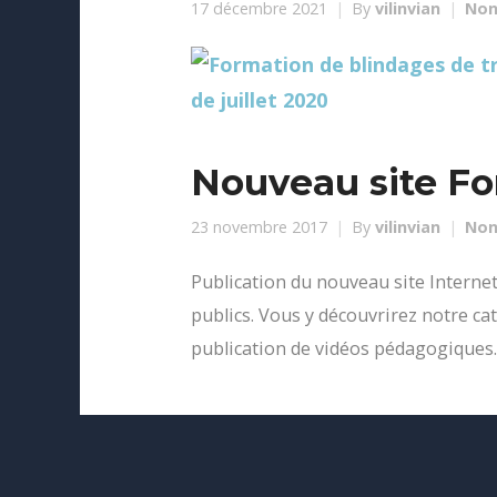
17 décembre 2021
By
vilinvian
Non
Nouveau site F
23 novembre 2017
By
vilinvian
Non
Publication du nouveau site Internet
publics. Vous y découvrirez notre ca
publication de vidéos pédagogiques.