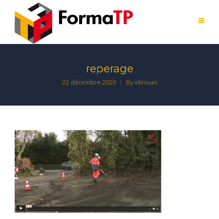
reperage
22 décembre 2020
By
vilinvian